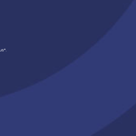
n rendement-risque, et pour éviter les
re une diversification au sein de son
incipalement en France et Europe
us*.
es d’actifs,
en fonction des
é de gestion et en s’adaptant aux
ies d’investissement
dont au
ans des immeubles ou fonds
catif stabilisé
mais aussi 10%
ons
de création de valeur.