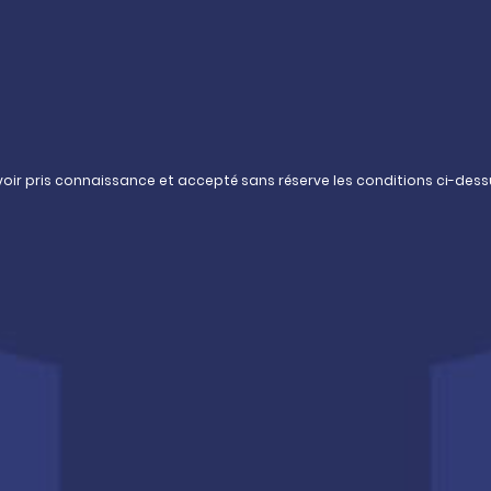
des OPCVM immobiliers.
Dans une logique d’optimisatio
surexpositions, Pythagore opè
patrimoine :
Géographiquement,
pr
oir pris connaissance et accepté sans réserve les conditions ci-dess
En termes de
class
convictions de la sociét
momentum de marché
Dans diverses stratég
moins 60% investie d
générant un
revenu lo
investie dans des opérati