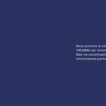
Nous portons à vot
THEOREIM. Les info
Elles ne constitue
informations porta
L’es