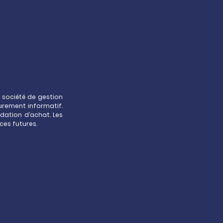
a société de gestion
urement informatif.
dation d’achat. Les
ces futures.
 pour