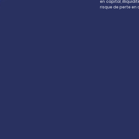
de gestion du support et brute des 
en capital, illiqui
risque de perte en c
contrat d’assurance-vie).
*La performance et le capital ne 
dépend de chaque investisseur