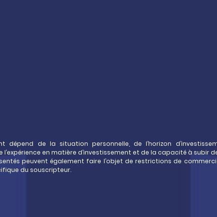
re,
mmobilière
ée
pour votre
at
ce-vie
t dépend de la situation personnelle, de l’horizon d’investissem
e l’expérience en matière d’investissement et de la capacité à subir d
sentés peuvent également faire l’objet de restrictions de commerci
cifique du souscripteur.
mmobilier dans votre contrat
e….