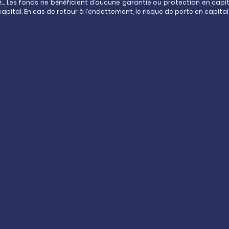
frais des unités de compte du
dité… Les fonds ne bénéficient d’aucune garantie ou protection en capi
apital. En cas de retour à l’endettement, le risque de perte en capital
sont pas garantis-
La fiscalité