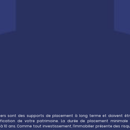
ancière
dans un support
fonds euro et des autres
tageux de l’assurance-
ilière globale
et flexible
 en
Europe
s ou dans des fonds
ns sont réservés à des
iers sont des supports de placement à long terme et doivent êt
e est de l’ordre de 4,5%*
en
sification de votre patrimoine. La durée de placement minimal
recommandée (nette des frais
 10 ans. Comme tout investissement, l’immobilier présente des risqu