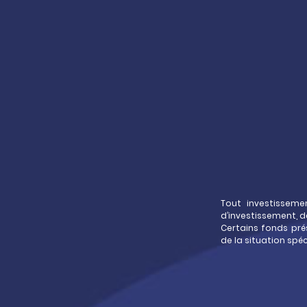
Pythago
la solution i
sans frais d’entr
contr
d’assuran
Tout investissemen
d’investissement, d
Certains fonds pré
de la situation spé
Pythagore c’est l’essentiel de l’i
d’assurance-vie qui vous permet d