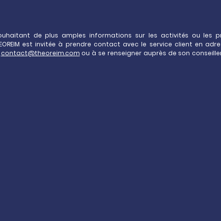
uhaitant de plus amples informations sur les activités ou les p
OREIM est invitée à prendre contact avec le service client en adre
:
contact@theoreim.com
ou à se renseigner auprès de son conseille
Pythagore, une 
en
mu
Pythagore a vocation à i
immeubles, des fonds d’in
luxembourgeois, OPPCI, SCPI