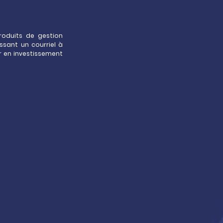
roduits de gestion
ssant un courriel à
r en investissement
sélection immobilière
ltigestion
nvestir principalement dans des
vestissement immobiliers (Fonds
…), des clubs deals, ou encore dans