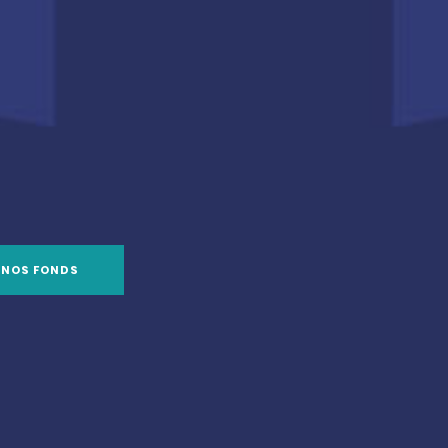
 NOS FONDS
Chiffres Clés SC Pythagore
Durée minimum de
Actif net réévalué
placement conseillée