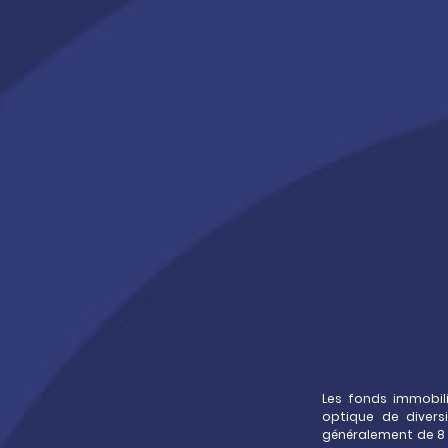
Diversifier votre épargne fin
immobilier, en complément du 
unités de compte
Accéder au
cadre fiscal avan
vie*
Apporter une
exposition immob
sur le long terme principalement
Investir dans des
immeuble
d’investissement
dont certai
investisseurs institutionnels
Les fonds immobil
La performance nette annuelle cibl
optique de diver
moyenne sur la durée de placement 
généralement de 8 à