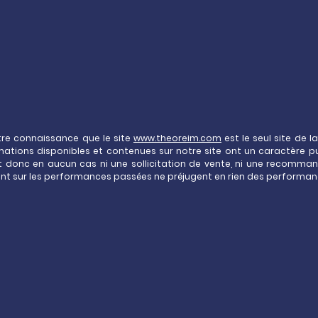
re connaissance que le site
www.theoreim.com
est le seul site de l
rmations disponibles et contenues sur notre site ont un caractère p
nt donc en aucun cas ni une sollicitation de vente, ni une recomman
nt sur les performances passées ne préjugent en rien des performan
sentiel de l’immobilier
votre
assurance-vie