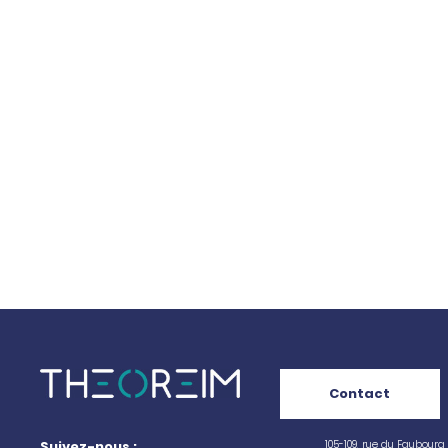
Contact
105-109, rue du Faubourg
Suivez-nous :